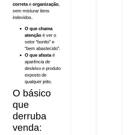
correta
e
organização
,
sem misturar itens
indevidos.
O que chama
atenção
é ver o
setor “bonito” e
“bem abastecido”.
O que afasta
é
aparência de
desleixo e produto
exposto de
qualquer jeito.
O básico
que
derruba
venda: