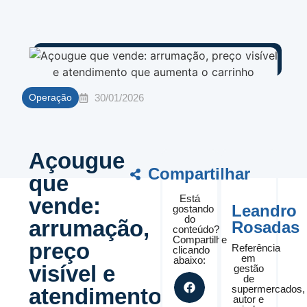
30/01/2026
Operação
Açougue
Compartilhar
que
Está
vende:
Leandro
gostando
do
arrumação,
Rosadas
conteúdo?
Compartilhe
preço
Referência
clicando
em
abaixo:
visível e
gestão
de
supermercados,
atendimento
autor e