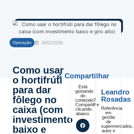
30/01/2026
Operação
Como usar
Compartilhar
o hortifrúti
Está
para dar
Leandro
gostando
do
fôlego no
Rosadas
conteúdo?
Compartilhe
caixa (com
Referência
clicando
em
abaixo:
investimento
gestão
de
supermercados,
baixo e
autor e