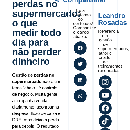
perdas no
Está
supermercado:
Leandro
gostando
do
o que
Rosadas
conteúdo?
Compartilhe
medir todo
Referência
clicando
em
abaixo:
dia para
gestão
de
supermercados,
não perder
autor e
criador
dinheiro
de
treinamentos
renomados!
Gestão de perdas no
supermercado
não é um
tema “chato”: é controle
de negócio. Muita gente
acompanha venda
diariamente, acompanha
despesa, fluxo de caixa e
DRE, mas deixa a perda
para depois. O resultado