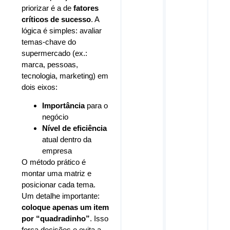
priorizar é a de
fatores
críticos de sucesso
. A
lógica é simples: avaliar
temas-chave do
supermercado (ex.:
marca, pessoas,
tecnologia, marketing) em
dois eixos:
Importância
para o
negócio
Nível de eficiência
atual dentro da
empresa
O método prático é
montar uma matriz e
posicionar cada tema.
Um detalhe importante:
coloque apenas um item
por “quadradinho”
. Isso
força decisões e evita a