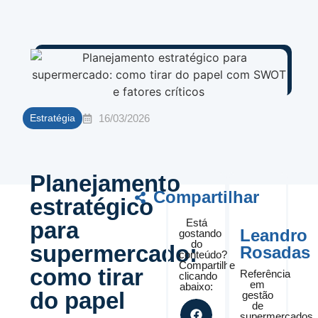
16/03/2026
Estratégia
Planejamento
Compartilhar
estratégico
Está
para
Leandro
gostando
do
supermercado:
Rosadas
conteúdo?
Compartilhe
como tirar
Referência
clicando
em
abaixo:
do papel
gestão
de
supermercados,