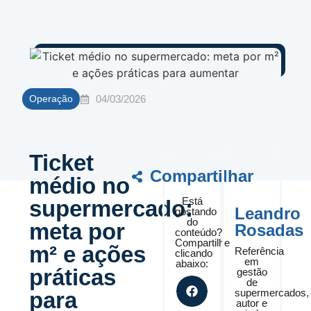
04/03/2026
Operação
Ticket
Compartilhar
médio no
Está
supermercado:
Leandro
gostando
do
meta por
Rosadas
conteúdo?
Compartilhe
m² e ações
Referência
clicando
em
abaixo:
práticas
gestão
de
supermercados,
para
autor e