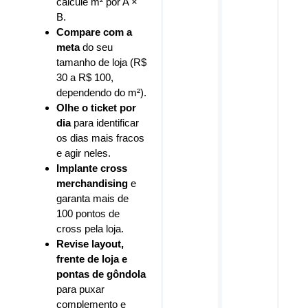
calcule m² por A ×
B.
Compare com a
meta
do seu
tamanho de loja (R$
30 a R$ 100,
dependendo do m²).
Olhe o ticket por
dia
para identificar
os dias mais fracos
e agir neles.
Implante cross
merchandising
e
garanta mais de
100 pontos de
cross pela loja.
Revise layout,
frente de loja e
pontas de gôndola
para puxar
complemento e